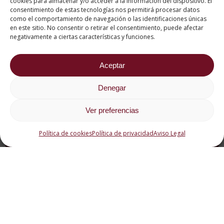
cookies para almacenar y/o acceder a la información del dispositivo. El
consentimiento de estas tecnologías nos permitirá procesar datos
como el comportamiento de navegación o las identificaciones únicas
en este sitio. No consentir o retirar el consentimiento, puede afectar
negativamente a ciertas características y funciones.
Aceptar
Denegar
El salty bar, la
Ver preferencias
tendencia actual en
los eventos
Política de cookies
Política de privacidad
Aviso Legal