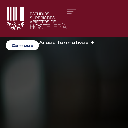
Áreas formativas
Campus
Gestión y Dirección
Organización de Eventos