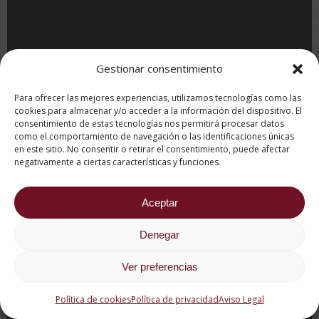
n
c
t
c
Gestionar consentimiento
P
Para ofrecer las mejores experiencias, utilizamos tecnologías como las
n
cookies para almacenar y/o acceder a la información del dispositivo. El
consentimiento de estas tecnologías nos permitirá procesar datos
i
como el comportamiento de navegación o las identificaciones únicas
t
en este sitio. No consentir o retirar el consentimiento, puede afectar
f
negativamente a ciertas características y funciones.
l
y
Aceptar
s
q
Denegar
b
h
Ver preferencias
u
c
Política de cookies
Política de privacidad
Aviso Legal
q