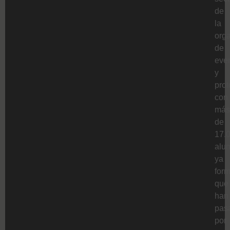
de
la
org
de
eve
y
prot
con
más
de
17.
alu
ya
for
que
han
pas
por