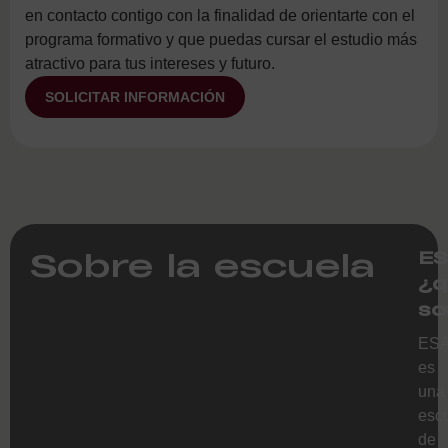
en contacto contigo con la finalidad de orientarte con el
programa formativo y que puedas cursar el estudio más
atractivo para tus intereses y futuro.
SOLICITAR INFORMACIÓN
Sobre la escuela
ES
¿q
so
ES
es
una
esc
de