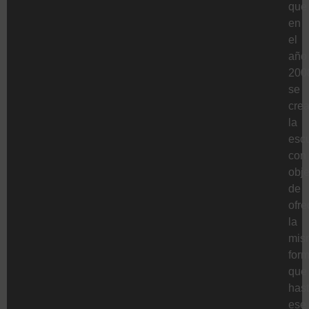
que
en
el
año
200
se
cre
la
esc
con
obje
de
ofre
la
mis
for
que
has
ese