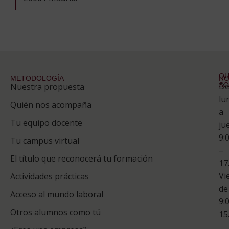
QU
METODOLOGÍA
HO
S
D
Nuestra propuesta
S
lu
Quién nos acompaña
ES
a
Tu equipo docente
ju
Te
9:
es
Tu campus virtual
–
Co
El título que reconocerá tu formación
17
Vi
Actividades prácticas
de
Acceso al mundo laboral
9:
Otros alumnos como tú
15