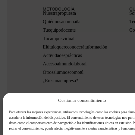
METODOLOGÍA
QU
Nuestra propuesta
So
Quién nos acompaña
Te
Tu equipo docente
Co
Tu campus virtual
El título que reconocerá tu formación
Actividades prácticas
Acceso al mundo laboral
Otros alumnos como tú
¿Eres una empresa?
Gestionar consentimiento
9.4
puntuación pa
/10
Para ofrecer las mejores experiencias, utilizamos tecnologías como las cookies para alma
acceder a la información del dispositivo. El consentimiento de estas tecnologías nos perm
basado en
1331 Valoracion
eKomi
datos como el comportamiento de navegación o las identificaciones únicas en este sitio. 
retirar el consentimiento, puede afectar negativamente a ciertas características y funciones