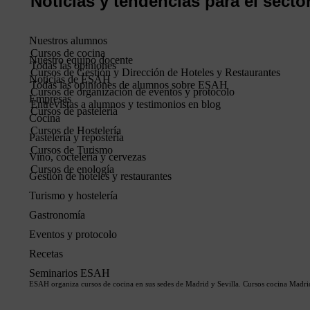
Noticias y tendencias para el secto
Nuestros alumnos
Cursos de cocina
Nuestro equipo docente
Todas las opiniones
Cursos de Gestión y Dirección de Hoteles y Restaurantes
Noticias de ESAH
Todas las opiniones de alumnos sobre ESAH
Cursos de organización de eventos y protocolo
Empresas
Entrevistas a alumnos y testimonios en blog
Cursos de pastelería
Cocina
Cursos de Hostelería
Pastelería y repostería
Cursos de Turismo
Vino, coctelería y cervezas
Cursos de enología
Gestión de hoteles y restaurantes
Maridajes con chocolate | Práctica
Turismo y hostelería
Presencial ESAH Sevilla
Gastronomía
Eventos y protocolo
Recetas
Seminarios ESAH
ESAH organiza cursos de cocina en sus sedes de Madrid y Sevilla. Cursos cocina Madr