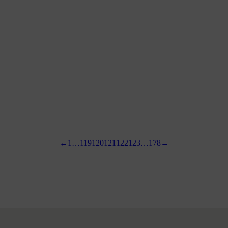
El Jardín Japonés | Receta con
esferificación inversa y texturizantes
←
1
…
119
120
121
122
123
…
178
→