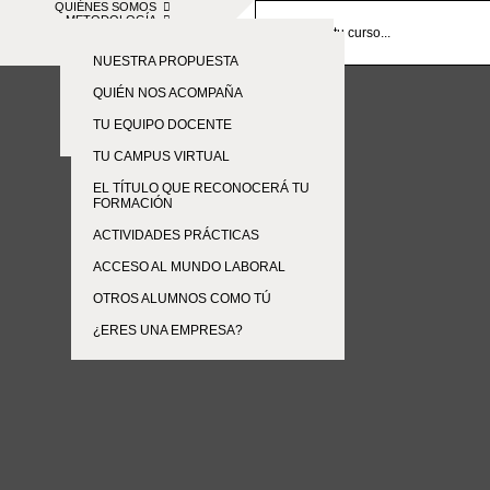
QUIÉNES SOMOS
METODOLOGÍA
CONTACTO
BLOG
SOMOS ESAH
EMPRESAS
NUESTRA PROPUESTA
FORMACIÓN PRESENCIAL EN
QUIÉN NOS ACOMPAÑA
SEVILLA
TU EQUIPO DOCENTE
TE ESPERAMOS
TU CAMPUS VIRTUAL
EL TÍTULO QUE RECONOCERÁ TU
FORMACIÓN
ACTIVIDADES PRÁCTICAS
ACCESO AL MUNDO LABORAL
OTROS ALUMNOS COMO TÚ
¿ERES UNA EMPRESA?