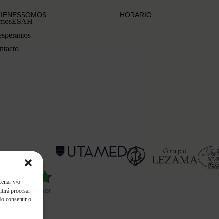
IÉNES SOMOS
HORARIO
mos ESAH
 esperamos
ntacto
ra ESAH
cenar y/o
itirá procesar
es soportado por
No consentir o
.