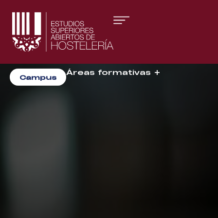
Áreas formativas
Campus
Gestión y Dirección
Organización de Eventos