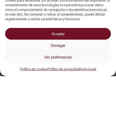
cookies para almacenar y/o acceder a la información del dispositivo. El
consentimiento de estas tecnologías nos permitirá procesar datos
como el comportamiento de navegación o las identificaciones únicas
en este sitio. No consentir o retirar el consentimiento, puede afectar
negativamente a ciertas características y funciones.
Aceptar
Denegar
Ver preferencias
Qué es el Cold Brew
Política de cookies
Política de privacidad
Aviso Legal
Coffee