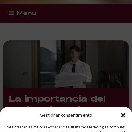
Menu
La importancia del
protocolo en los
Gestionar consentimiento
eventos de
restauración
Para ofrecer las mejores experiencias, utilizamos tecnologías como las