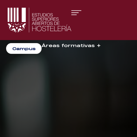
Áreas formativas
Campus
Gestión y Dirección
Organización de Eventos