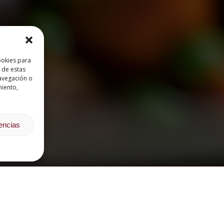
ookies para
 de estas
avegación o
miento,
rencias
CURSOS POR ÁREA FORMATIVA
OPINIONES DE