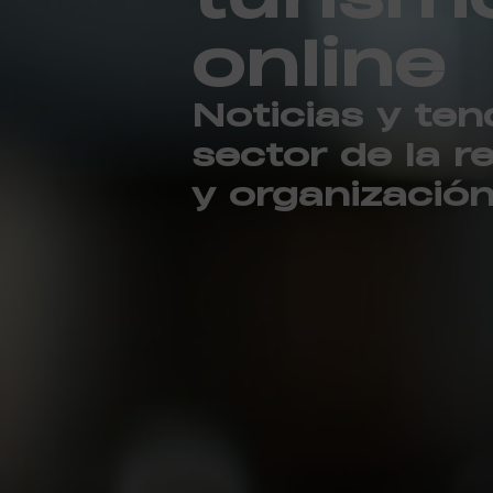
online
Noticias y ten
sector de la r
y organizació