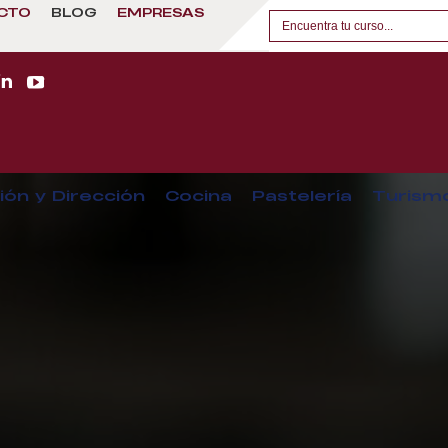
CTO
BLOG
EMPRESAS
ión y Dirección
Cocina
Pastelería
Turism