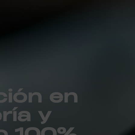
ión en
ría y
o 100%