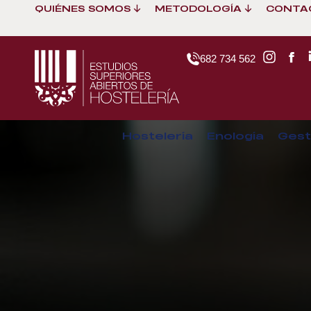
QUIÉNES SOMOS
METODOLOGÍA
CONTA
682 734 562
Hostelería
Enología
Gest