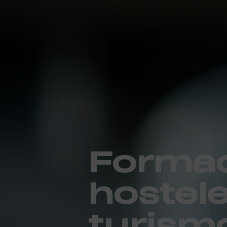
Formac
hostele
turism