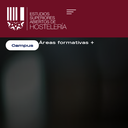
Áreas formativas
Campus
Gestión y Dirección
Organización de Eventos