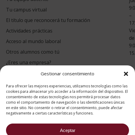
ju
Te
9:
es
Tu campus virtual
–
Co
El título que reconocerá tu formación
17
Vi
Actividades prácticas
de
Acceso al mundo laboral
9:
Otros alumnos como tú
15
¿Eres una empresa?
Gestionar consentimiento
puntuación para ESAH
Para ofrecer las mejores experiencias, utilizamos tecnologías como las
9.4
/10
cookies para almacenar y/o acceder a la información del dispositivo. El
consentimiento de estas tecnologías nos permitirá procesar datos
basado en
1331
como el comportamiento de navegación o las identificaciones únicas
Valoraciones soportado por
eKomi
en este sitio. No consentir o retirar el consentimiento, puede afectar
negativamente a ciertas características y funciones.
Aceptar