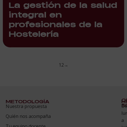
La gestión de la salud
integral en
profesionales de la
Hostelería
1
2
→
Q
METODOLOGÍA
H
S
D
Nuestra propuesta
S
lu
Quién nos acompaña
ES
a
Tu equipo docente