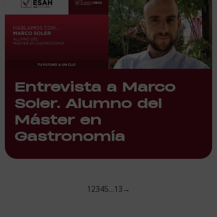
Entrevista a Marco
Soler. Alumno del
Máster en
Gastronomía
1
2
3
4
5
…
13
→