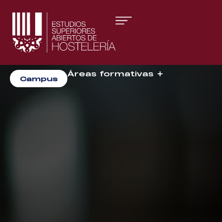
Áreas formativas
Campus
Gestión y Dirección
Organización de Eventos