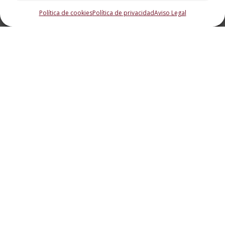
Política de cookies
Política de privacidad
Aviso Legal
Tres nuevas
tendencias con las
que sorprender en
tus eventos