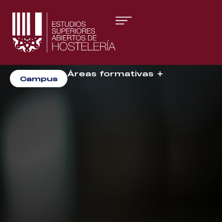
Áreas formativas
Campus
Gestión y Dirección
Organización de Eventos