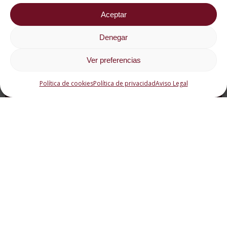
Aceptar
Denegar
Ver preferencias
Apfelstrudel, el postre
Política de cookies
Política de privacidad
Aviso Legal
típico de Viena