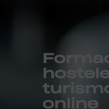
Formac
hostele
turism
online