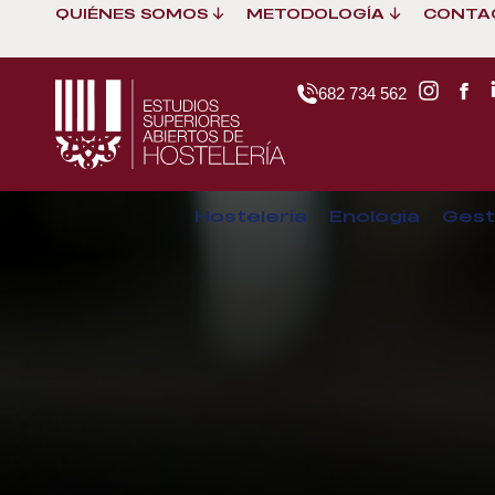
QUIÉNES SOMOS
METODOLOGÍA
CONTA
682 734 562
Hostelería
Enología
Gest