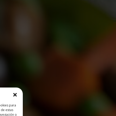
ookies para
 de estas
avegación o