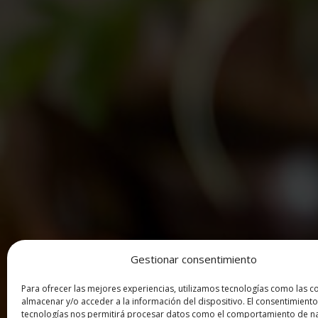
Gestionar consentimiento
Para ofrecer las mejores experiencias, utilizamos tecnologías como las c
almacenar y/o acceder a la información del dispositivo. El consentimiento
tecnologías nos permitirá procesar datos como el comportamiento de n