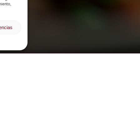
miento,
rencias
CURSOS POR ÁREA FORMATIVA
OPINIONES DE