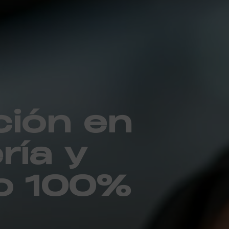
ión en
ría y
o 100%