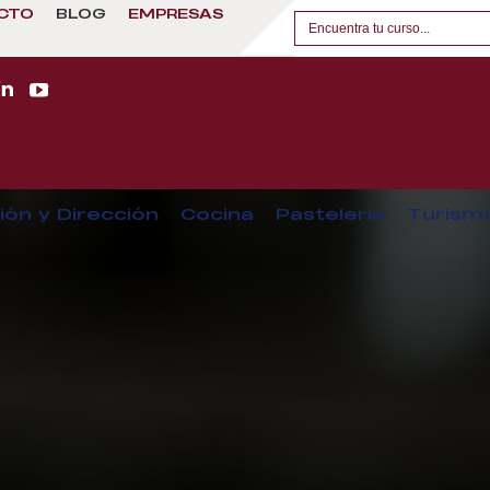
CTO
BLOG
EMPRESAS
ión y Dirección
Cocina
Pastelería
Turism