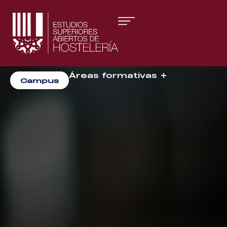
Áreas formativas
Campus
Gestión y Dirección
Organización de Eventos