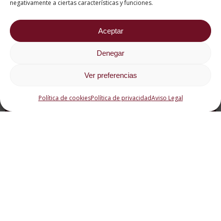
negativamente a ciertas características y funciones.
Aceptar
Denegar
Ver preferencias
¿Cuál es el origen del
Roscón de Reyes?
Política de cookies
Política de privacidad
Aviso Legal