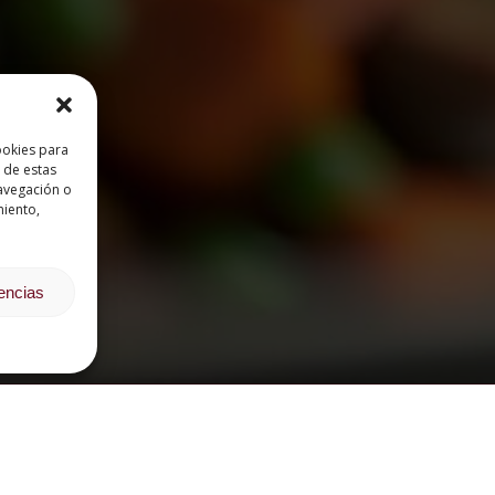
ookies para
 de estas
avegación o
miento,
rencias
CURSOS POR ÁREA FORMATIVA
OPINIONES DE