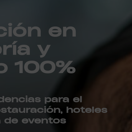
ión en
ría y
o 100%
dencias para el
estauración, hoteles
n de eventos