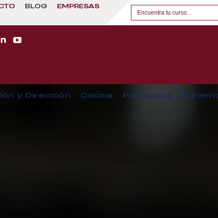
CTO
BLOG
EMPRESAS
ión y Dirección
Cocina
Pastelería
Turism