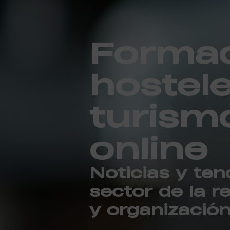
Formac
hostele
turism
online
Noticias y ten
sector de la r
y organizació