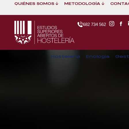
QUIÉNES SOMOS
METODOLOGÍA
CONTA
682 734 562
Hostelería
Enología
Gest