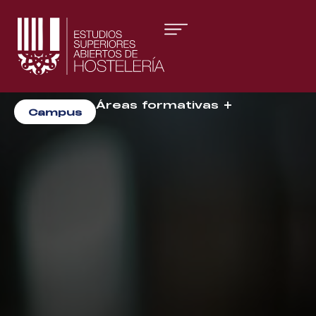
Áreas formativas
Campus
Gestión y Dirección
Organización de Eventos