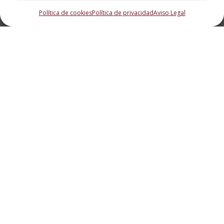
Política de cookies
Política de privacidad
Aviso Legal
Los datos que tienes
que conocer sobre el
huevo y la gallina