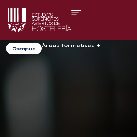
Áreas formativas
Campus
Gestión y Dirección
Organización de Eventos