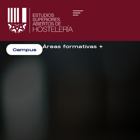
Áreas formativas
Campus
Gestión y Dirección
Organización de Eventos