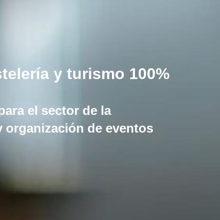
telería y turismo 100%
ara el sector de la
 y organización de eventos