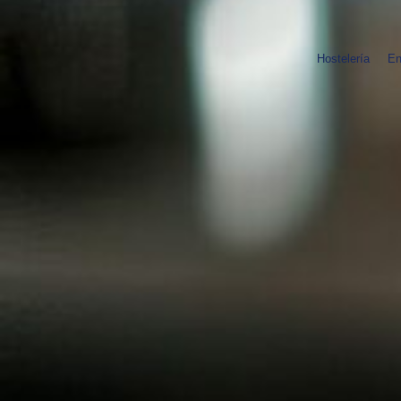
Hostelería
En