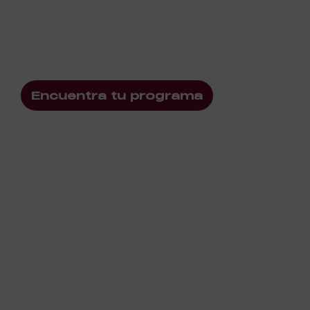
turismo
¡Que nada te
pare!
Encuentra tu programa