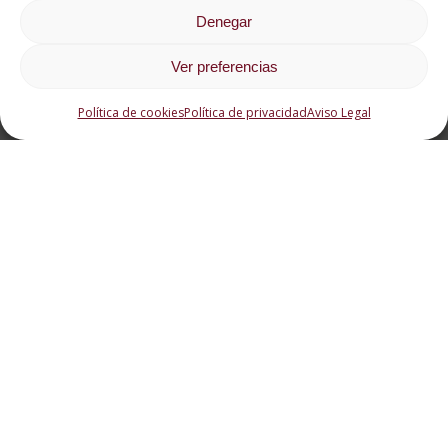
Denegar
Ver preferencias
Política de cookies
Política de privacidad
Aviso Legal
Ponemos
facilidades de
En ESAH, Escuela Online de Hostelería y
pago a tu
Turismo, impartimos formación para profesionales
disposición
del sector desde el año 2007 a través de una
metodología innovadora, la formación a distancia.
Si buscas una mejora laboral, o actualizar
conocimientos o un título que acredite tu
experiencia con una titulación reconocida en el
sector, creemos que podemos ayudarte a
conseguir tus objetivos. Más de 2.000 alumnos
finalizan cada año sus estudios en áreas como
cocina, pastelería, dirección y gestión, hostelería,