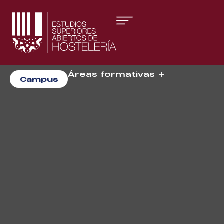
Áreas formativas
Campus
Gestión y Dirección
Organización de Eventos
La escuela
online de
hostelería y