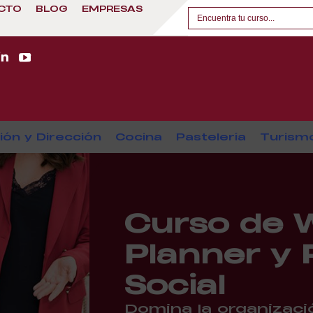
CTO
BLOG
EMPRESAS
ión y Dirección
Cocina
Pastelería
Turism
Curso de 
Planner y 
Social
Domina la organizació