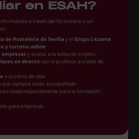
diar en ESAH?
 información a través del formulario y un
so.
la de Hostelería de Sevilla
y el
Grupo Lezama
a y turismo online
n empresas
y acceso a la bolsa de empleo.
lases en directo
con el profesor a través de
le
a tu ritmo de vida
a que siempre estés acompañado
sarrollado especialmente para la formación
Solo para empresas