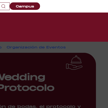
Campus
o
Organización de Eventos
Wedding
Protocolo
n de bodas, el protocolo y