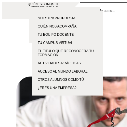
QUIÉNES SOMOS
METODOLOGÍA
CONTACTO
BLOG
SOMOS ESAH
EMPRESAS
NUESTRA PROPUESTA
FORMACIÓN PRESENCIAL EN
QUIÉN NOS ACOMPAÑA
SEVILLA
682 734 562
TU EQUIPO DOCENTE
TE ESPERAMOS
TU CAMPUS VIRTUAL
EL TÍTULO QUE RECONOCERÁ TU
FORMACIÓN
ACTIVIDADES PRÁCTICAS
ACCESO AL MUNDO LABORAL
OTROS ALUMNOS COMO TÚ
¿ERES UNA EMPRESA?