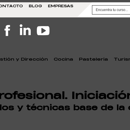
ONTACTO
BLOG
EMPRESAS
stión y Dirección
Cocina
Pastelería
Turi
ofesional. Iniciació
os y técnicas base de la 