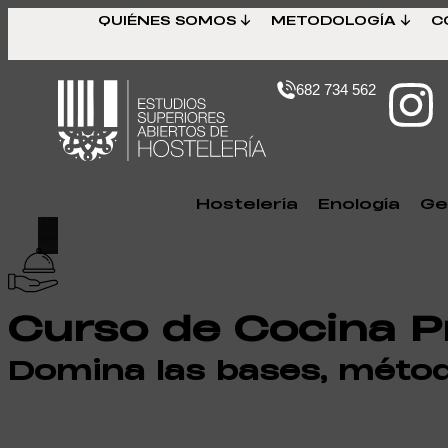
QUIÉNES SOMOS
METODOLOGÍA
C
682 734 562
Hostelería
Enología
Ge
Curso de Cocina Pr
Domina las bases, métod