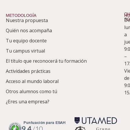
QU
METODOLOGÍA
HO
S
D
Nuestra propuesta
S
lu
Quién nos acompaña
ES
a
Tu equipo docente
ju
Te
9:
es
Tu campus virtual
–
Co
El título que reconocerá tu formación
17
Vi
Actividades prácticas
de
Acceso al mundo laboral
9:
Otros alumnos como tú
15
¿Eres una empresa?
puntuación para ESAH
9.4
/10