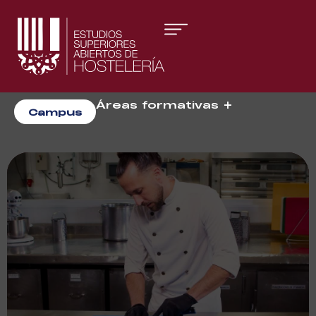
Áreas formativas
Campus
Gestión y Dirección
Organización de Eventos