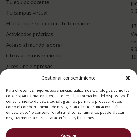
Tu equipo docente
ju
Te
9:
es
Tu campus virtual
–
Co
El título que reconocerá tu formación
17
Vi
Actividades prácticas
de
Acceso al mundo laboral
9:
Otros alumnos como tú
15
¿Eres una empresa?
Gestionar consentimiento
puntuación para ESAH
Para ofrecer las mejores experiencias, utilizamos tecnologías como las
9.2
/10
cookies para almacenar y/o acceder a la información del dispositivo. El
consentimiento de estas tecnologías nos permitirá procesar datos
basado en
1332
como el comportamiento de navegación o las identificaciones únicas
Valoraciones soportado por
eKomi
en este sitio. No consentir o retirar el consentimiento, puede afectar
negativamente a ciertas características y funciones.
Aceptar