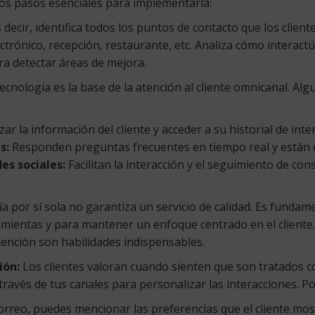
los pasos esenciales para implementarla:
 decir, identifica todos los puntos de contacto que los clien
ectrónico, recepción, restaurante, etc. Analiza cómo interact
ara detectar áreas de mejora.
ecnología es la base de la atención al cliente omnicanal. Al
ar la información del cliente y acceder a su historial de inte
s:
Responden preguntas frecuentes en tiempo real y están d
es sociales:
Facilitan la interacción y el seguimiento de co
a por sí sola no garantiza un servicio de calidad. Es fundam
amientas y para mantener un enfoque centrado en el cliente.
tención son habilidades indispensables.
ión:
Los clientes valoran cuando sienten que son tratados 
través de tus canales para personalizar las interacciones. P
orreo, puedes mencionar las preferencias que el cliente mo