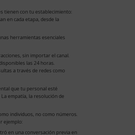
tes tienen con tu establecimiento:
úan en cada etapa, desde la
gunas herramientas esenciales
racciones, sin importar el canal.
isponibles las 24 horas.
nsultas a través de redes como
ental que tu personal esté
 La empatía, la resolución de
como individuos, no como números.
or ejemplo:
stró en una conversación previa en