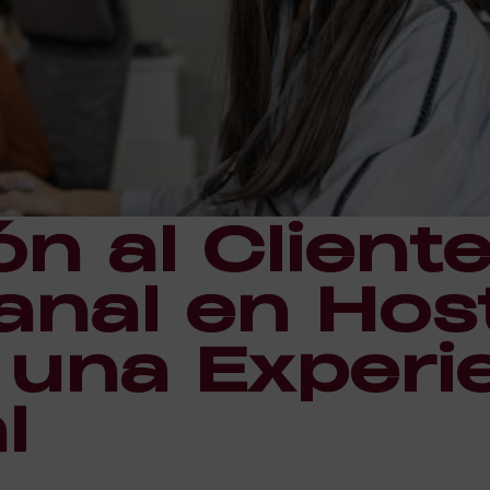
n al Client
nal en Host
 una Experi
l