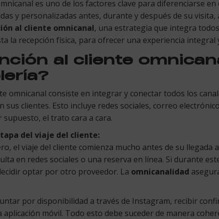
 omnicanal es uno de los factores clave para diferenciarse en e
as y personalizadas antes, durante y después de su visita, a
ión al cliente omnicanal
, una estrategia que integra todos
sta la recepción física, para ofrecer una experiencia integral
nción al cliente omnican
lería?
nte omnicanal consiste en integrar y conectar todos los can
 sus clientes. Esto incluye redes sociales, correo electrónic
r supuesto, el trato cara a cara.
apa del viaje del cliente:
ro, el viaje del cliente comienza mucho antes de su llegada a
ta en redes sociales o una reserva en línea. Si durante est
decidir optar por otro proveedor. La
omnicanalidad
asegura
ntar por disponibilidad a través de Instagram, recibir conf
 aplicación móvil. Todo esto debe suceder de manera cohere