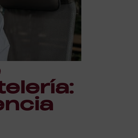
e
elería:
encia