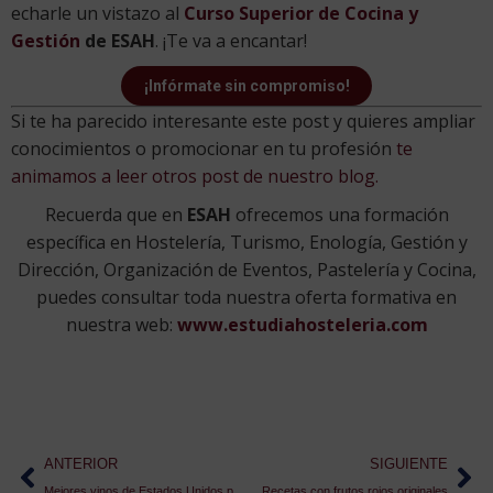
echarle un vistazo al
Curso Superior de Cocina y
Gestión
de ESAH
. ¡Te va a encantar!
¡Infórmate sin compromiso!
Si te ha parecido interesante este post y quieres ampliar
conocimientos o promocionar en tu profesión
te
animamos a leer otros post de nuestro blog.
Recuerda que en
ESAH
ofrecemos una formación
específica en Hostelería, Turismo, Enología, Gestión y
Dirección, Organización de Eventos, Pastelería y Cocina,
puedes consultar toda nuestra oferta formativa en
nuestra web:
www.estudiahosteleria.com
ANTERIOR
SIGUIENTE
Mejores vinos de Estados Unidos para probar al menos una vez en la vida
Recetas con frutos rojos originales