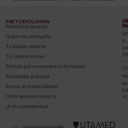
Q
METODOLOGÍA
H
S
D
Nuestra propuesta
S
lu
Quién nos acompaña
ES
a
Tu equipo docente
ju
Te
9:
es
Tu campus virtual
–
Co
El título que reconocerá tu formación
17
Vi
Actividades prácticas
de
Acceso al mundo laboral
9:
Otros alumnos como tú
15
¿Eres una empresa?
puntuación para ESAH