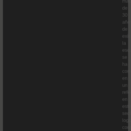
más
de
30
año
de
exis
la
esc
se
ha
conv
en
un
refe
en
este
sect
log
cons