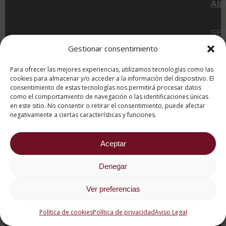
Abi
SE
es
Gestionar consentimiento
el
Para ofrecer las mejores experiencias, utilizamos tecnologías como las
cent
cookies para almacenar y/o acceder a la información del dispositivo. El
de
consentimiento de estas tecnologías nos permitirá procesar datos
for
como el comportamiento de navegación o las identificaciones únicas
en este sitio. No consentir o retirar el consentimiento, puede afectar
onli
negativamente a ciertas características y funciones.
del
Gru
San
Aceptar
Val
Denegar
Una
inst
Ver preferencias
edu
con
Política de cookies
Política de privacidad
Aviso Legal
más