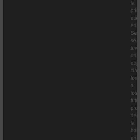
la
pri
esc
en
Sevi
se
tuvo
un
obje
clar
form
a
los
futu
prof
de
la
host
en