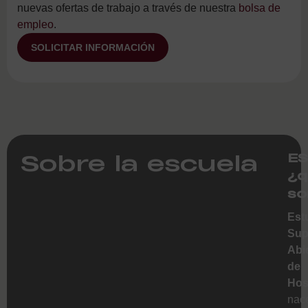
nuevas ofertas de trabajo a través de nuestra
bolsa de
empleo
.
SOLICITAR INFORMACIÓN
Sobre la escuela
ES
¿q
so
Est
Sup
Abi
de
Hos
nac