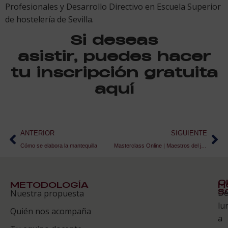
Profesionales y Desarrollo Directivo en Escuela Superior
de hostelería de Sevilla.
Si deseas
asistir, puedes hacer
tu inscripción gratuita
aquí
ANTERIOR
SIGUIENTE
Cómo se elabora la mantequilla
Masterclass Online | Maestros del juego del delivery
Q
METODOLOGÍA
H
S
D
Nuestra propuesta
S
lu
Quién nos acompaña
ES
a