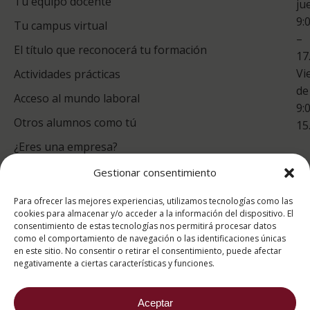
Tu equipo docente
ju
Te
9:
es
Tu campus virtual
–
Co
El título que reconocerá tu formación
17
Vi
Actividades prácticas
de
Acceso al mundo laboral
9:
Otros alumnos como tú
15
¿Eres una empresa?
Gestionar consentimiento
puntuación para ESAH
Para ofrecer las mejores experiencias, utilizamos tecnologías como las
9.4
/10
cookies para almacenar y/o acceder a la información del dispositivo. El
consentimiento de estas tecnologías nos permitirá procesar datos
basado en
1331
como el comportamiento de navegación o las identificaciones únicas
Valoraciones soportado por
eKomi
en este sitio. No consentir o retirar el consentimiento, puede afectar
negativamente a ciertas características y funciones.
Aceptar