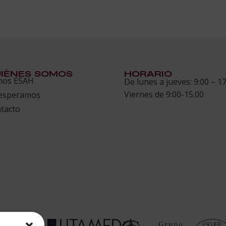
IÉNES SOMOS
HORARIO
mos ESAH
De lunes a jueves: 9:00 – 17
Viernes de 9:00-15.00
esperamos
tacto