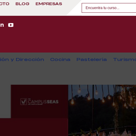
CTO
BLOG
EMPRESAS
ión y Dirección
Cocina
Pastelería
Turism