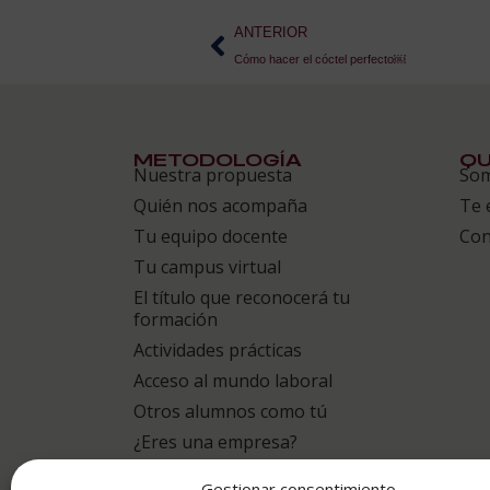
ANTERIOR
Cómo hacer el cóctel perfecto￼
METODOLOGÍA
QU
Nuestra propuesta
So
Quién nos acompaña
Te 
Tu equipo docente
Con
Tu campus virtual
El título que reconocerá tu
formación
Actividades prácticas
Acceso al mundo laboral
Otros alumnos como tú
¿Eres una empresa?
Gestionar consentimiento