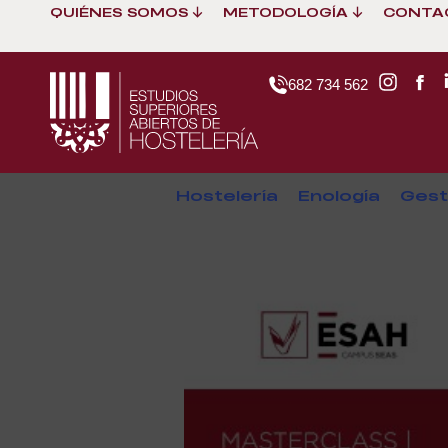
QUIÉNES SOMOS
METODOLOGÍA
CONTA
682 734 562
Hostelería
Enología
Gest