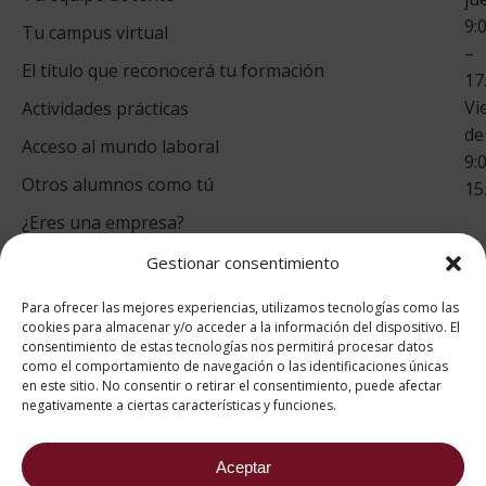
9:
es
Tu campus virtual
–
Co
El título que reconocerá tu formación
17
Vi
Actividades prácticas
de
Acceso al mundo laboral
9:
Otros alumnos como tú
15
¿Eres una empresa?
Gestionar consentimiento
puntuación para ESAH
Para ofrecer las mejores experiencias, utilizamos tecnologías como las
9.4
/10
cookies para almacenar y/o acceder a la información del dispositivo. El
consentimiento de estas tecnologías nos permitirá procesar datos
basado en
1331
como el comportamiento de navegación o las identificaciones únicas
Valoraciones soportado por
eKomi
en este sitio. No consentir o retirar el consentimiento, puede afectar
negativamente a ciertas características y funciones.
Aceptar