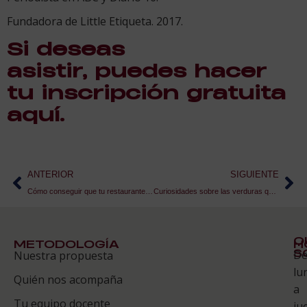
Fundadora de Little Etiqueta. 2017.
Si deseas
asistir,
puedes hacer
tu inscripción gratuita
aquí.
ANTERIOR
SIGUIENTE
Cómo conseguir que tu restaurante sea accesible
Curiosidades sobre las verduras que no sabías
Q
METODOLOGÍA
H
S
D
Nuestra propuesta
S
lu
Quién nos acompaña
ES
a
Tu equipo docente
ju
Te