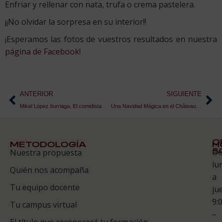
Enfriar y rellenar con nata, trufa o crema pastelera.
¡¡No olvidar la sorpresa en su interior!!
¡Esperamos las fotos de vuestros resultados en nuestra
página de Facebook
!
ANTERIOR
SIGUIENTE
Mikel López Iturriaga, El comidista
Una Navidad Mágica en el Château de Moissac
Q
METODOLOGÍA
H
S
D
Nuestra propuesta
S
lu
Quién nos acompaña
ES
a
Tu equipo docente
ju
Te
9:
es
Tu campus virtual
–
Co
El título que reconocerá tu formación