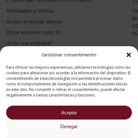
17
Vi
Actividades prácticas
de
Acceso al mundo laboral
9:
Otros alumnos como tú
15
¿Eres una empresa?
Gestionar consentimiento
puntuación para ESAH
Para ofrecer las mejores experiencias, utilizamos tecnologías como las
9.4
/10
cookies para almacenar y/o acceder a la información del dispositivo. El
consentimiento de estas tecnologías nos permitirá procesar datos
basado en
1331
como el comportamiento de navegación o las identificaciones únicas
Valoraciones soportado por
eKomi
en este sitio. No consentir o retirar el consentimiento, puede afectar
negativamente a ciertas características y funciones.
Aceptar
Denegar
2026 ® Estudios Superiores Abiertos de Hostelería
682 734 562