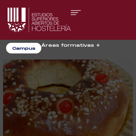
Áreas formativas
Campus
Gestión y Dirección
Organización de Eventos