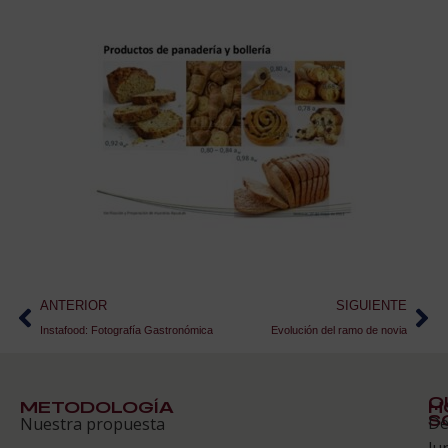
ANTERIOR
SIGUIENTE
Instafood: Fotografía Gastronómica
Evolución del ramo de novia
Q
METODOLOGÍA
H
S
D
Nuestra propuesta
S
lu