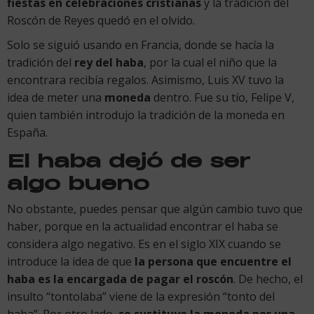
fiestas en celebraciones cristianas
y la tradición del
Roscón de Reyes quedó en el olvido.
Solo se siguió usando en Francia, donde se hacía la
tradición del
rey del haba
, por la cual el niño que la
encontrara recibía regalos. Asimismo, Luis XV tuvo la
idea de meter una
moneda
dentro. Fue su tío, Felipe V,
quien también introdujo la tradición de la moneda en
España.
El haba dejó de ser
algo bueno
No obstante, puedes pensar que algún cambio tuvo que
haber, porque en la actualidad encontrar el haba se
considera algo negativo. Es en el siglo XIX cuando se
introduce la idea de que
la persona que encuentre el
haba es la encargada de pagar el roscón
. De hecho, el
insulto “tontolaba” viene de la expresión “tonto del
haba”. Por otro lado,
se sustituye la moneda por una