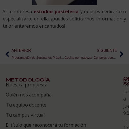
Si te interesa
estudiar pastelería
y quieres dedicarte o
especializarte en ella, ¡puedes solicitarnos información y
te orientaremos encantados!
ANTERIOR
SIGUIENTE
Programación de Seminarios Prácticos ESAH para alumnos
Cocina con cabeza- Consejos sencillos para no desperdiciar comida
Q
METODOLOGÍA
H
S
D
Nuestra propuesta
S
lu
Quién nos acompaña
ES
a
Tu equipo docente
ju
Te
9:
es
Tu campus virtual
–
Co
El título que reconocerá tu formación
17