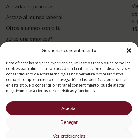
Vi
Actividades prácticas
de
Acceso al mundo laboral
9:
Otros alumnos como tú
15
¿Eres una empresa?
Gestionar consentimiento
puntuación para ESAH
Para ofrecer las mejores experiencias, utilizamos tecnologías como las
9.4
/10
cookies para almacenar y/o acceder a la información del dispositivo. El
consentimiento de estas tecnologías nos permitirá procesar datos
basado en
1331
como el comportamiento de navegación o las identificaciones únicas
Valoraciones soportado por
eKomi
en este sitio. No consentir o retirar el consentimiento, puede afectar
negativamente a ciertas características y funciones.
Aceptar
Denegar
2026 ® Estudios Superiores Abiertos de Hostelería
682 734 562
Ver preferencias
Aviso Legal
Política de cookies