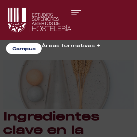
Áreas formativas
Campus
Gestión y Dirección
Organización de Eventos
Ingredientes
clave en la