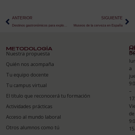
ANTERIOR
SIGUIENTE
Destinos gastronómicos para explorar lo que queda de verano
Museos de la cerveza en España
Q
METODOLOGÍA
H
S
D
Nuestra propuesta
S
lu
Quién nos acompaña
ES
a
Tu equipo docente
ju
Te
9:
es
Tu campus virtual
–
Co
El título que reconocerá tu formación
17
Vi
Actividades prácticas
de
Acceso al mundo laboral
9:
Otros alumnos como tú
15