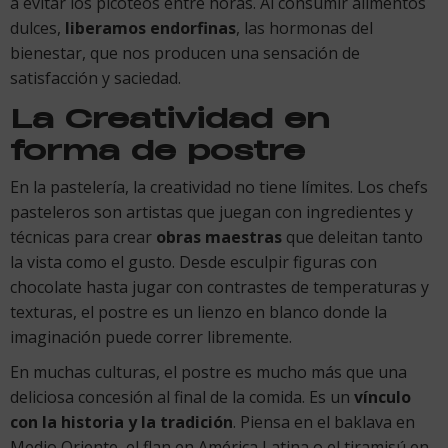
a evitar los picoteos entre horas. Al consumir alimentos
dulces,
liberamos endorfinas
, las hormonas del
bienestar, que nos producen una sensación de
satisfacción y saciedad.
La Creatividad en
forma de postre
En la pastelería, la creatividad no tiene límites. Los chefs
pasteleros son artistas que juegan con ingredientes y
técnicas para crear
obras maestras
que deleitan tanto
la vista como el gusto. Desde esculpir figuras con
chocolate hasta jugar con contrastes de temperaturas y
texturas, el postre es un lienzo en blanco donde la
imaginación puede correr libremente.
En muchas culturas, el postre es mucho más que una
deliciosa concesión al final de la comida. Es un
vínculo
con la historia y la tradición
. Piensa en el baklava en
Medio Oriente, el flan en América Latina o el tiramisú en