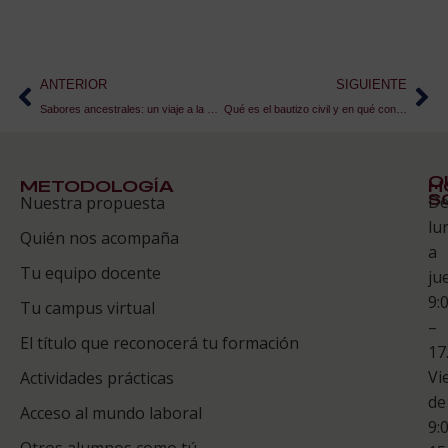
ANTERIOR
SIGUIENTE
Sabores ancestrales: un viaje a la historia de la gastronomía
Qué es el bautizo civil y en qué consiste
Q
METODOLOGÍA
H
S
D
Nuestra propuesta
S
lu
Quién nos acompaña
ES
a
Tu equipo docente
ju
Te
9:
es
Tu campus virtual
–
Co
El título que reconocerá tu formación
17
Vi
Actividades prácticas
de
Acceso al mundo laboral
9:
Otros alumnos como tú