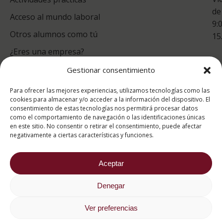
de
Acceso al mundo laboral
9:
Otros alumnos como tú
15
¿Eres una empresa?
Gestionar consentimiento
puntuación para ESAH
Para ofrecer las mejores experiencias, utilizamos tecnologías como las
9.4
/10
cookies para almacenar y/o acceder a la información del dispositivo. El
consentimiento de estas tecnologías nos permitirá procesar datos
basado en
1331
como el comportamiento de navegación o las identificaciones únicas
Valoraciones soportado por
eKomi
en este sitio. No consentir o retirar el consentimiento, puede afectar
negativamente a ciertas características y funciones.
Aceptar
Denegar
2026 ® Estudios Superiores Abiertos de Hostelería
682 734 562
Ver preferencias
Aviso Legal
Política de cookies