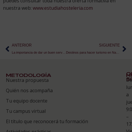
puedes consultar toda nuestra oferta formativa en
nuestra web:
www.estudiahosteleria.com
ANTERIOR
SIGUIENTE
La importancia de dar un buen servicio en sala
Destinos para hacer turismo en Navidad
Q
METODOLOGÍA
H
S
D
Nuestra propuesta
S
lu
Quién nos acompaña
ES
a
Tu equipo docente
ju
Te
9:
es
Tu campus virtual
–
Co
El título que reconocerá tu formación
17
Vi
Actividades prácticas