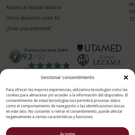
de
Acceso al mundo laboral
9:
Otros alumnos como tú
15
¿Eres una empresa?
puntuación para ESAH
9.2
/10
basado en
1332
Valoraciones soportado por
eKomi
Gestionar consentimiento
Para ofrecer las mejores experiencias, utilizamos tecnologías como las
cookies para almacenar y/o acceder a la información del dispositivo. El
consentimiento de estas tecnologías nos permitirá procesar datos
como el comportamiento de navegación o las identificaciones únicas
en este sitio. No consentir o retirar el consentimiento, puede afectar
2026 ® Estudios Superiores Abiertos de Hostelería
negativamente a ciertas características y funciones.
682 734 562
Aviso Legal
Política de cookies
Política de privacidad
Aceptar