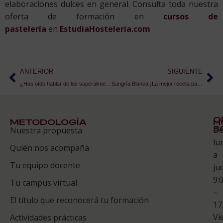
elaboraciones dulces en general. Consulta toda nuestra
oferta de formación en
cursos de
pastelería
en
EstudiaHosteleria.com
ANTERIOR
SIGUIENTE
¿Has oído hablar de los superalimentos?
Sangría Blanca ¡La mejor receta para elaborarla!
Q
METODOLOGÍA
H
S
D
Nuestra propuesta
S
lu
Quién nos acompaña
ES
a
Tu equipo docente
ju
Te
9:
es
Tu campus virtual
–
Co
El título que reconocerá tu formación
17
Vi
Actividades prácticas