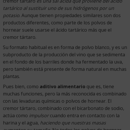
cremor tártaro
es una sal ácida que proviene del ácido
tartárico al sustituir uno de sus hidrógenos por un
potasio
. Aunque tienen propiedades similares son dos
productos diferentes, como parte de los polvos de
hornear suele usarse el ácido tartárico más que el
cremor tártaro.
Su formato habitual es en forma de polvo blanco, y es un
subproducto de la producción del vino que se sedimenta
en el fondo de los barriles donde ha fermentado la uva,
pero también está presente de forma natural en muchas
plantas.
Pues bien, como
aditivo alimentario
que es, tiene
muchas funciones, pero la más reconocida es combinado
con las levaduras químicas o polvos de hornear. El
cremor tártaro, combinado con el bicarbonato de sodio,
actúa como
impulsor
cuando entra en contacto con la
harina y el agua,
haciendo que nuestras masas
aumenten su tamaño
. No todos los polvos de hornear