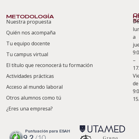
Q
METODOLOGÍA
H
S
D
Nuestra propuesta
S
lu
Quién nos acompaña
ES
a
Tu equipo docente
ju
Te
9:
es
Tu campus virtual
–
Co
El título que reconocerá tu formación
17
Vi
Actividades prácticas
de
Acceso al mundo laboral
9:
Otros alumnos como tú
15
¿Eres una empresa?
puntuación para ESAH
9.2
/10