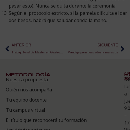
pasar esto). Nunca se quita durante la ceremonia.
Según el protocolo estricto, si la pamela dificulta el dar
dos besos, habrá que saludar dando la mano.
ANTERIOR
SIGUIENTE
Trabajo Final de Máster en Gastronomía, por Montse Olivé
Maridaje para pescados y mariscos
Q
METODOLOGÍA
H
S
D
Nuestra propuesta
S
lu
Quién nos acompaña
ES
a
Tu equipo docente
ju
Te
9:
es
Tu campus virtual
–
Co
El título que reconocerá tu formación
17
Vi