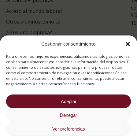
Actividades prácticas
de
Acceso al mundo laboral
9:
Otros alumnos como tú
15
¿Eres una empresa?
Gestionar consentimiento
puntuación para ESAH
Para ofrecer las mejores experiencias, utilizamos tecnologías como las
9.2
/10
cookies para almacenar y/o acceder a la información del dispositivo. El
consentimiento de estas tecnologías nos permitirá procesar datos
basado en
1332
como el comportamiento de navegación o las identificaciones únicas
Valoraciones soportado por
eKomi
en este sitio. No consentir o retirar el consentimiento, puede afectar
negativamente a ciertas características y funciones.
Aceptar
Denegar
2026 ® Estudios Superiores Abiertos de Hostelería
682 734 562
Ver preferencias
Aviso Legal
Política de cookies