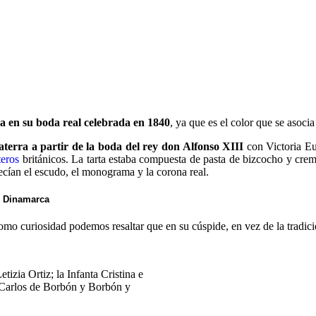
ria en su boda real celebrada en 1840
, ya que es el color que se asocia
aterra a partir de la boda del rey don Alfonso XIII
con Victoria Eu
teros
británicos. La tarta estaba compuesta de pasta de bizcocho y crem
recían el escudo, el monograma y la corona real.
y Dinamarca
Como curiosidad podemos resaltar que en su cúspide, en vez de la tradici
izia Ortiz; la Infanta Cristina e
n Carlos de Borbón y Borbón y