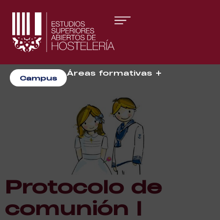
Áreas formativas
Campus
Gestión y Dirección
Organización de Eventos
Protocolo de
comunión |