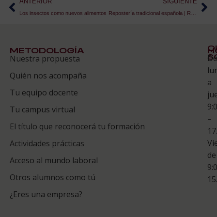
ANTERIOR
SIGUIENTE
Los insectos como nuevos alimentos
Repostería tradicional española | Receta de Flores de sartén
Q
METODOLOGÍA
H
S
D
Nuestra propuesta
S
lu
Quién nos acompaña
ES
a
Tu equipo docente
ju
Te
9:
es
Tu campus virtual
–
Co
El título que reconocerá tu formación
17
Vi
Actividades prácticas
de
Acceso al mundo laboral
9:
Otros alumnos como tú
15
¿Eres una empresa?