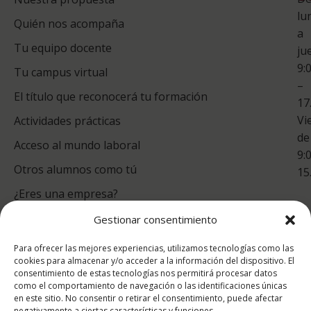
S
lu
Quién nos acompaña
ES
a
Tu equipo docente
ju
Te
9:
es
Tu campus virtual
–
Co
El título que reconocerá tu formación
17
Vi
Actividades prácticas
de
Acceso al mundo laboral
9:
Otros alumnos como tú
15
¿Eres una empresa?
Gestionar consentimiento
puntuación para ESAH
Para ofrecer las mejores experiencias, utilizamos tecnologías como las
9.4
/10
cookies para almacenar y/o acceder a la información del dispositivo. El
consentimiento de estas tecnologías nos permitirá procesar datos
basado en
1331
como el comportamiento de navegación o las identificaciones únicas
Valoraciones soportado por
eKomi
en este sitio. No consentir o retirar el consentimiento, puede afectar
negativamente a ciertas características y funciones.