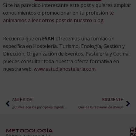
Si te ha parecido interesante este post y quieres ampliar
conocimientos o promocionar en tu profesión
te
animamos a leer otros post de nuestro blog.
Recuerda que en
ESAH
ofrecemos una formación
específica en Hostelería, Turismo, Enología, Gestión y
Dirección, Organización de Eventos, Pastelería y Cocina,
puedes consultar toda nuestra oferta formativa en
nuestra web:
www.estudiahosteleria.com
ANTERIOR
SIGUIENTE
¿Cuáles son los principales ingredientes de la cerveza?
Qué es la restauración diferida
Q
METODOLOGÍA
H
S
D
Nuestra propuesta