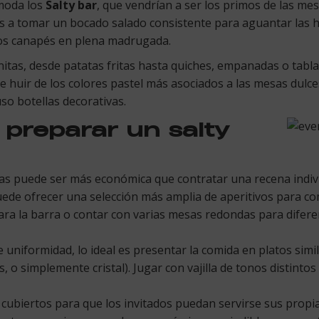
moda los
Salty bar
, que vendrían a ser los primos de las me
s a tomar un bocado salado consistente para aguantar las h
os canapés en plena madrugada.
nitas, desde patatas fritas hasta quiches, empanadas o tabl
e huir de los colores pastel más asociados a las mesas dulc
uso botellas decorativas.
 preparar un salty
as puede ser más económica que contratar una recena indiv
ede ofrecer una selección más amplia de aperitivos para com
a la barra o contar con varias mesas redondas para diferen
e uniformidad, lo ideal es presentar la comida en platos si
 o simplemente cristal). Jugar con vajilla de tonos distintos
 cubiertos para que los invitados puedan servirse sus propi