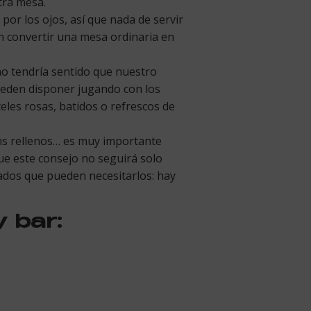
tra mesa.
or los ojos, así que nada de servir
en convertir una mesa ordinaria en
 no tendría sentido que nuestro
ueden disponer jugando con los
eles rosas, batidos o refrescos de
ins rellenos… es muy importante
ue este consejo no seguirá solo
itados que pueden necesitarlos: hay
 bar: