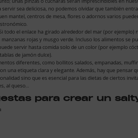
junto; unas pinzas o cucharas serán imprescindibles en nues
ervir sea deliciosa, no podemos olvidar que también entra p
 buen mantel, centros de mesa, flores o adornos varios pued
astronómico.
 Si todo el enlace ha girado alrededor del mar (por ejemplo)
n manzanas rojas y musgo verde. Incluso los alimentos se p
 puede servir hasta comida solo de un color (por ejemplo cóct
tablas de jamón dulce).
limentos diferentes, como bollitos salados, empanadas, muff
on una etiqueta clara y elegante. Además, hay que pensar q
onalidad sino que es esencial para las dietas de ciertos inv
es, al queso…
stas para crear un salty
a