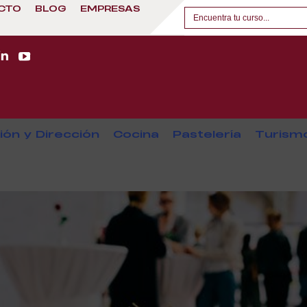
CTO
BLOG
EMPRESAS
ión y Dirección
Cocina
Pastelería
Turism