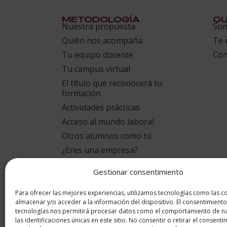
METODOLOGÍA
QU
Nuestra propuesta
So
Quién nos acompaña
Te 
Tu equipo docente
Con
Tu campus virtual
El título que reconocerá tu
formación
Actividades prácticas
Acceso al mundo laboral
Otros alumnos como tú
¿Eres una empresa?
Gestionar consentimiento
puntuación para
9.4
/10
Para ofrecer las mejores experiencias, utilizamos tecnologías como las c
almacenar y/o acceder a la información del dispositivo. El consentimiento
tecnologías nos permitirá procesar datos como el comportamiento de n
basado en
1331 Valoracion
las identificaciones únicas en este sitio. No consentir o retirar el consenti
por eKomi