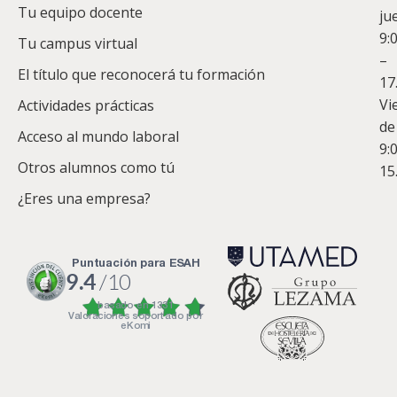
Tu equipo docente
ju
Te
9:
es
Tu campus virtual
–
Co
El título que reconocerá tu formación
17
Vi
Actividades prácticas
de
Acceso al mundo laboral
9:
Otros alumnos como tú
15
¿Eres una empresa?
puntuación para ESAH
9.4
/10
basado en
1331
Valoraciones soportado por
eKomi