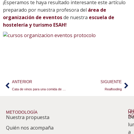
¡Esperamos te haya resultado interesante este artículo
preparado por nuestra profesora del
área de
organización de eventos
de nuestra
escuela de
hostelería y turismo ESAH!
ANTERIOR
SIGUIENTE
Cata de vinos para una comida de empresa
Realfooding
QU
METODOLOGÍA
HO
S
D
Nuestra propuesta
S
lu
Quién nos acompaña
ES
a