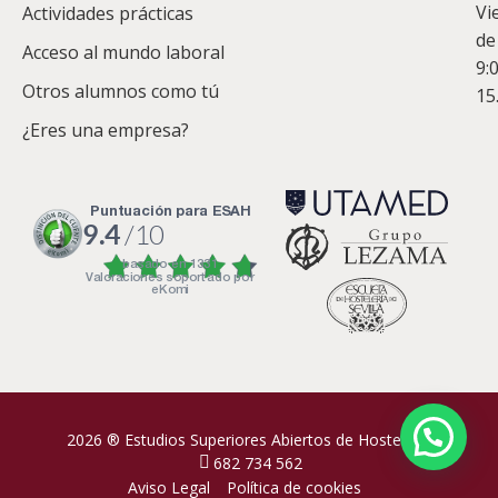
Vi
Actividades prácticas
de
Acceso al mundo laboral
9:
Otros alumnos como tú
15
¿Eres una empresa?
puntuación para ESAH
9.4
/10
basado en
1331
Valoraciones soportado por
eKomi
2026 ® Estudios Superiores Abiertos de Hostelería
682 734 562
Aviso Legal
Política de cookies