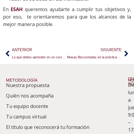
En
ESAH
queremos ayudarte a cumplir tus objetivos y,
por eso, te orientaremos para que los alcances de la
mejor manera posible.
ANTERIOR
SIGUIENTE
Lo que debes aprender en un curso de chocolate
Masas Bizcochadas en la práctica presencial de pastelería
QU
METODOLOGÍA
HO
S
D
Nuestra propuesta
S
lu
Quién nos acompaña
ES
a
Tu equipo docente
ju
Te
9:
es
Tu campus virtual
–
Co
El título que reconocerá tu formación
17