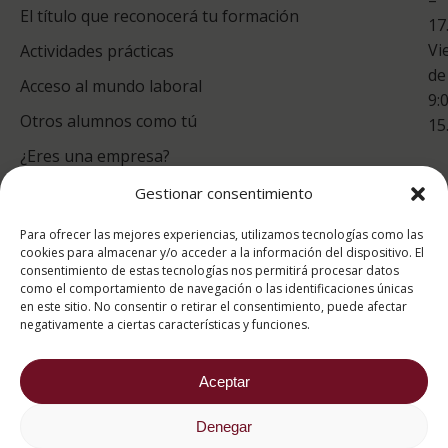
Co
El título que reconocerá tu formación
17
Vi
Actividades prácticas
de
Acceso al mundo laboral
9:
Otros alumnos como tú
15
¿Eres una empresa?
Gestionar consentimiento
puntuación para ESAH
Para ofrecer las mejores experiencias, utilizamos tecnologías como las
9.4
/10
cookies para almacenar y/o acceder a la información del dispositivo. El
consentimiento de estas tecnologías nos permitirá procesar datos
basado en
1331
como el comportamiento de navegación o las identificaciones únicas
Valoraciones soportado por
eKomi
en este sitio. No consentir o retirar el consentimiento, puede afectar
negativamente a ciertas características y funciones.
Aceptar
Denegar
2026 ® Estudios Superiores Abiertos de Hostelería