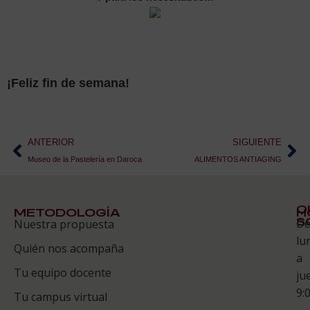
¡Feliz fin de semana!
ANTERIOR
SIGUIENTE
Museo de la Pastelería en Daroca
ALIMENTOS ANTIAGING
Q
METODOLOGÍA
H
S
D
Nuestra propuesta
S
lu
Quién nos acompaña
ES
a
Tu equipo docente
ju
Te
9:
es
Tu campus virtual
–